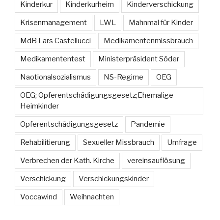
Kinderkur
Kinderkurheim
Kinderverschickung
Krisenmanagement
LWL
Mahnmal für Kinder
MdB Lars Castellucci
Medikamentenmissbrauch
Medikamententest
Ministerpräsident Söder
Naotionalsozialismus
NS-Regime
OEG
OEG; Opferentschädigungsgesetz;Ehemalige
Heimkinder
Opferentschädigungsgesetz
Pandemie
Rehabilitierung
Sexueller Missbrauch
Umfrage
Verbrechen der Kath. Kirche
vereinsauflösung
Verschickung
Verschickungskinder
Voccawind
Weihnachten