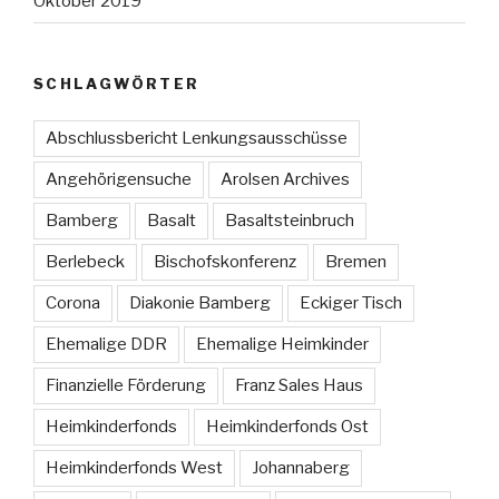
Oktober 2019
SCHLAGWÖRTER
Abschlussbericht Lenkungsausschüsse
Angehörigensuche
Arolsen Archives
Bamberg
Basalt
Basaltsteinbruch
Berlebeck
Bischofskonferenz
Bremen
Corona
Diakonie Bamberg
Eckiger Tisch
Ehemalige DDR
Ehemalige Heimkinder
Finanzielle Förderung
Franz Sales Haus
Heimkinderfonds
Heimkinderfonds Ost
Heimkinderfonds West
Johannaberg