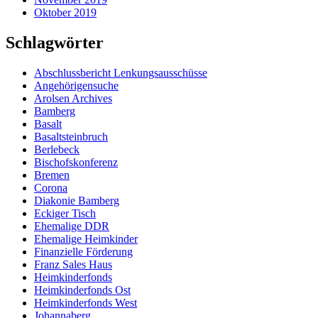
Oktober 2019
Schlagwörter
Abschlussbericht Lenkungsausschüsse
Angehörigensuche
Arolsen Archives
Bamberg
Basalt
Basaltsteinbruch
Berlebeck
Bischofskonferenz
Bremen
Corona
Diakonie Bamberg
Eckiger Tisch
Ehemalige DDR
Ehemalige Heimkinder
Finanzielle Förderung
Franz Sales Haus
Heimkinderfonds
Heimkinderfonds Ost
Heimkinderfonds West
Johannaberg