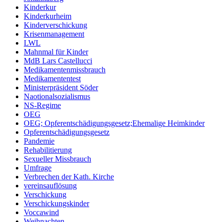
Kinderkur
Kinderkurheim
Kinderverschickung
Krisenmanagement
LWL
Mahnmal für Kinder
MdB Lars Castellucci
Medikamentenmissbrauch
Medikamententest
Ministerpräsident Söder
Naotionalsozialismus
NS-Regime
OEG
OEG; Opferentschädigungsgesetz;Ehemalige Heimkinder
Opferentschädigungsgesetz
Pandemie
Rehabilitierung
Sexueller Missbrauch
Umfrage
Verbrechen der Kath. Kirche
vereinsauflösung
Verschickung
Verschickungskinder
Voccawind
Weihnachten