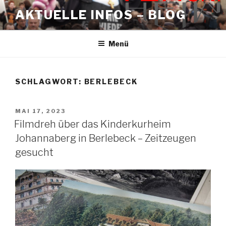
Zum
AKTUELLE INFOS – BLOG
Inhalt
springen
Menü
SCHLAGWORT:
BERLEBECK
VERÖFFENTLICHT
MAI 17, 2023
AM
Filmdreh über das Kinderkurheim
Johannaberg in Berlebeck – Zeitzeugen
gesucht