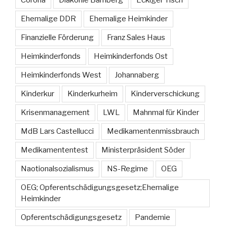
Corona
Diakonie Bamberg
Eckiger Tisch
Ehemalige DDR
Ehemalige Heimkinder
Finanzielle Förderung
Franz Sales Haus
Heimkinderfonds
Heimkinderfonds Ost
Heimkinderfonds West
Johannaberg
Kinderkur
Kinderkurheim
Kinderverschickung
Krisenmanagement
LWL
Mahnmal für Kinder
MdB Lars Castellucci
Medikamentenmissbrauch
Medikamententest
Ministerpräsident Söder
Naotionalsozialismus
NS-Regime
OEG
OEG; Opferentschädigungsgesetz;Ehemalige
Heimkinder
Opferentschädigungsgesetz
Pandemie