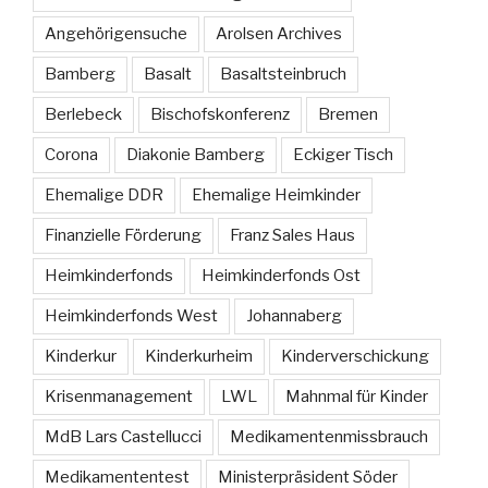
Angehörigensuche
Arolsen Archives
Bamberg
Basalt
Basaltsteinbruch
Berlebeck
Bischofskonferenz
Bremen
Corona
Diakonie Bamberg
Eckiger Tisch
Ehemalige DDR
Ehemalige Heimkinder
Finanzielle Förderung
Franz Sales Haus
Heimkinderfonds
Heimkinderfonds Ost
Heimkinderfonds West
Johannaberg
Kinderkur
Kinderkurheim
Kinderverschickung
Krisenmanagement
LWL
Mahnmal für Kinder
MdB Lars Castellucci
Medikamentenmissbrauch
Medikamententest
Ministerpräsident Söder