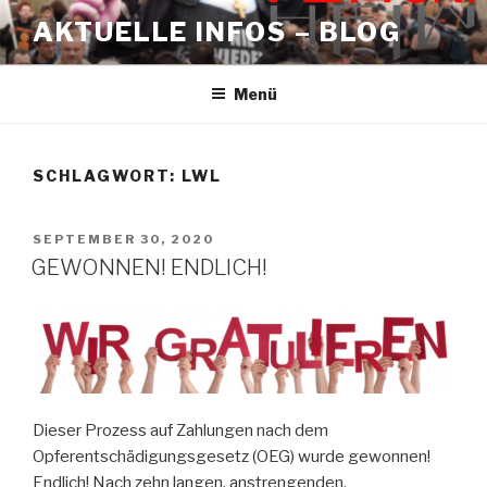
Zum
AKTUELLE INFOS – BLOG
Inhalt
springen
Menü
SCHLAGWORT:
LWL
VERÖFFENTLICHT
SEPTEMBER 30, 2020
AM
GEWONNEN! ENDLICH!
Dieser Prozess auf Zahlungen nach dem
Opferentschädigungsgesetz (OEG) wurde gewonnen!
Endlich! Nach zehn langen, anstrengenden,