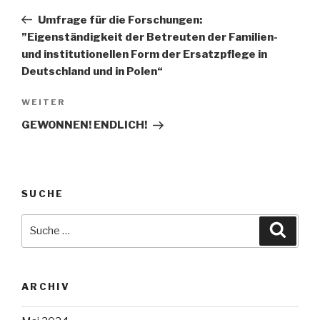
Beitrag
Umfrage für die Forschungen:
”Eigenständigkeit der Betreuten der Familien-
und institutionellen Form der Ersatzpflege in
Deutschland und in Polen“
Nächster
WEITER
Beitrag
GEWONNEN! ENDLICH!
SUCHE
Suche
Suche
nach:
ARCHIV