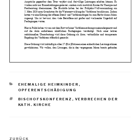
KATEGORIEN
EHEMALIGE HEIMKINDER
,
OPFERENTSCHÄDIGUNG
SCHLAGWÖRTER
BISCHOFSKONFERENZ
,
VERBRECHEN DER
KATH. KIRCHE
Beitragsnavigation
Vorheriger
ZURÜCK