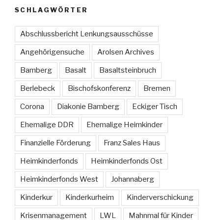
SCHLAGWÖRTER
Abschlussbericht Lenkungsausschüsse
Angehörigensuche
Arolsen Archives
Bamberg
Basalt
Basaltsteinbruch
Berlebeck
Bischofskonferenz
Bremen
Corona
Diakonie Bamberg
Eckiger Tisch
Ehemalige DDR
Ehemalige Heimkinder
Finanzielle Förderung
Franz Sales Haus
Heimkinderfonds
Heimkinderfonds Ost
Heimkinderfonds West
Johannaberg
Kinderkur
Kinderkurheim
Kinderverschickung
Krisenmanagement
LWL
Mahnmal für Kinder